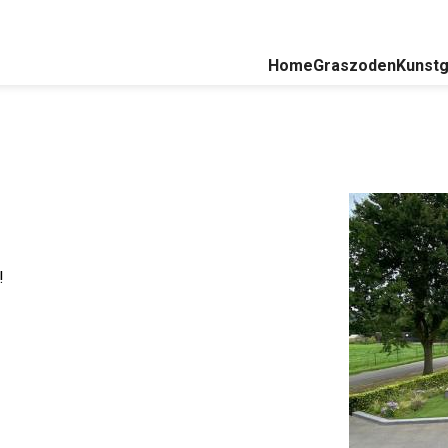
Home
Graszoden
Kunstg
t!