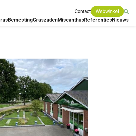
Contact
Webwinkel
ras
Bemesting
Graszaden
Miscanthus
Referenties
Nieuws