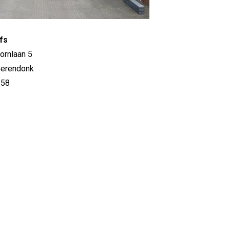
fs
ornlaan 5
erendonk
 58