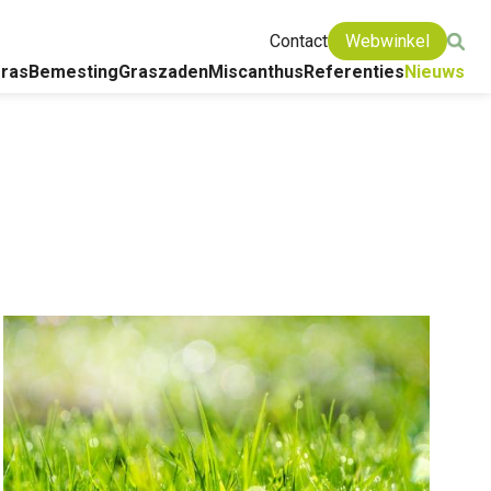
Contact
Webwinkel
ras
Bemesting
Graszaden
Miscanthus
Referenties
Nieuws