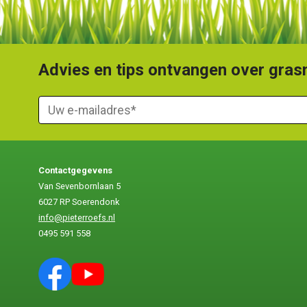
Advies en tips ontvangen over grasm
Contactgegevens
Van Sevenbornlaan 5
6027 RP Soerendonk
info@pieterroefs.nl
0495 591 558