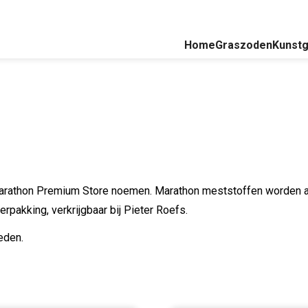
Home
Graszoden
Kunstg
Marathon Premium Store noemen. Marathon meststoffen worden al
rpakking, verkrijgbaar bij Pieter Roefs.
ieden.