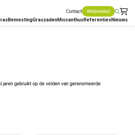
Contact
Webwinkel
ras
Bemesting
Graszaden
Miscanthus
Referenties
Nieuws
 jaren gebruikt op de velden van gerenomeerde