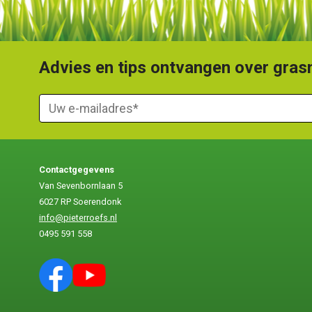
Advies en tips ontvangen over grasm
Contactgegevens
Van Sevenbornlaan 5
6027 RP Soerendonk
info@pieterroefs.nl
0495 591 558