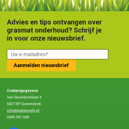
Advies en tips ontvangen over
grasmat onderhoud? Schrijf je
in voor onze nieuwsbrief.
Contactgegevens
Van Sevenbornlaan 5
6027 RP Soerendonk
info@pieterroefs.nl
0495 591 558